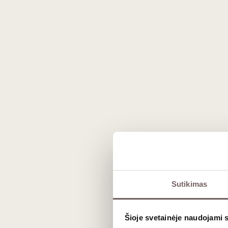
Prekės išvaizda gali skirtis nuo matomos nuotraukoje.
Sutikimas
Aprašymas
Šioje svetainėje naudojami 