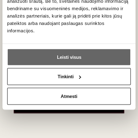
analizuoti srautą. Be to, svetainės naudojimo informaciją
Copenhagen Sparkling
Van Nahmen Sparkling
bendriname su visuomeninės medijos, reklamavimo ir
Tea Blå 0,375 L
Juicy Tea Riesling
analizės partneriais, kurie gali ją pridėti prie kitos jūsų
Denmark
Verbene Jasmin 0,75 L
pateiktos arba naudojant paslaugas surinktos
Germany
informacijos.
Ar jums yra 20 metų?
Leisti visus
Taip
Ne
Tinkinti
Primename:
Atmesti
Jau galite prisijungti prie savo asmeninės
paskyros