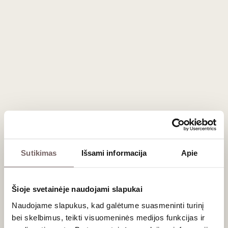
Sutikimas
Išsami informacija
Apie
Šioje svetainėje naudojami slapukai
Naudojame slapukus, kad galėtume suasmeninti turinį
11
€
11
€
00
00
bei skelbimus, teikti visuomeninės medijos funkcijas ir