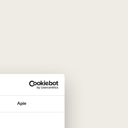
2
€
00
ini
Gift bag for 2 bottle red
uc à
Apie
with Christmas tree
ornament
Germany