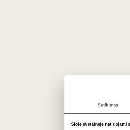
1
€
1
€
90
90
Gift 
Gift bag for 1 bottle dark
Sutikimas
blue
Germany
Šioje svetainėje naudojami 