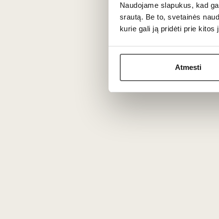
Naudojame slapukus, kad galė
srautą. Be to, svetainės nau
kurie gali ją pridėti prie kit
Atmesti
2
€
2
€
00
00
Gif
Gift bell silver colour 1 unit