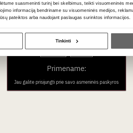
tume suasmeninti turinį bei skelbimus, teikti visuomeninės medij
dojimo informaciją bendriname su visuomeninės medijos, reklamav
os jūsų pateiktos arba naudojant paslaugas surinktos informacijos.
Ar jums yra 20 metų?
Tinkinti
Taip
Ne
Primename:
2
€
50
Jau galite prisijungti prie savo asmeninės paskyros
Sakiškės Brewery 
Pale Ale 0.33 L 5
Lithuania
t bag for 3 bottles
natural colour