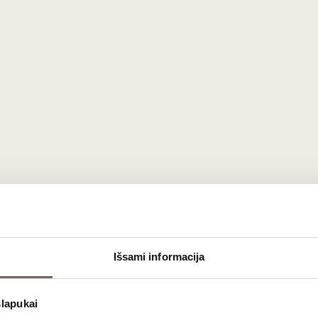
2
€
00
Michel Cluizel M
Bag for 1 Bottle Gold
Chocolate "Mon Tr
Išsami informacija
Germany
Moi" 30 g
France
slapukai