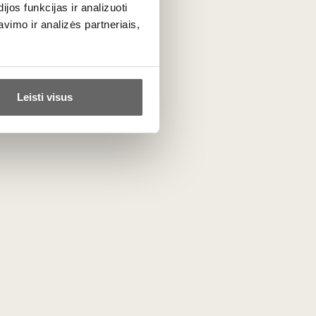
os funkcijas ir analizuoti
imo ir analizės partneriais,
Leisti visus
3
€
00
India
,5%
Michel Cluizel Mini
Chocolate "Pause
Insolente" 30 g