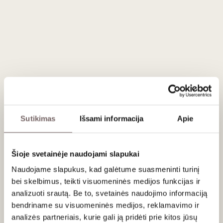
88
€
93
€
00
00
Armagnac Darroze
Armagnac Darroze
Sutikimas
Išsami informacija
Apie
Domaine Clotte de
Domaine de la Boubee
Manon 2010 0.7 L
2009 0.7 L
France
France
Šioje svetainėje naudojami slapukai
Naudojame slapukus, kad galėtume suasmeninti turinį
bei skelbimus, teikti visuomeninės medijos funkcijas ir
analizuoti srautą. Be to, svetainės naudojimo informaciją
bendriname su visuomeninės medijos, reklamavimo ir
analizės partneriais, kurie gali ją pridėti prie kitos jūsų