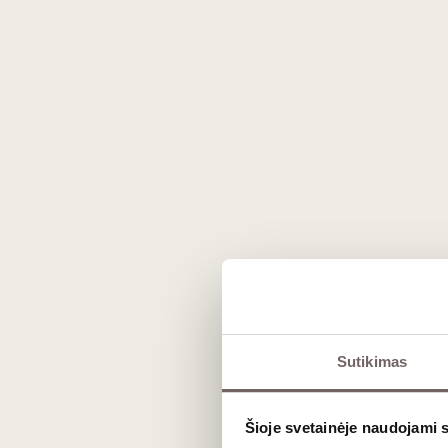
Prekės išvaizda gali skirtis nuo matomos nuotraukoje.
Sutikimas
Aprašymas
Šioje svetainėje naudojami 