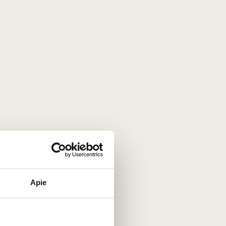
o (pagaminta vos 1750 butelių) vynas gimsta
Apie
 fermentaciją su pilnomis kekėmis ir ilgą