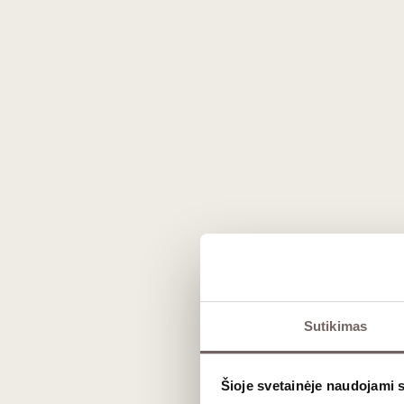
Prekės išvaizda gali skirtis nuo matomos nuotraukoje.
Aprašymas
tai išskirtinis, natūralus ir gilus požiūr
Sutikimas
ypatingai sename Slovakijos
Wolf
(Vilkų
brandinimą su mielių nuosėdomis.
Šioje svetainėje naudojami 