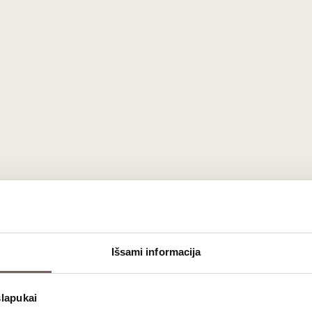
is į klasikinę ‘Grüner Veltliner‘ vynuogių veislę. Šis riboto leidim
Išsami informacija
) slėnio vynuogyne. Taikant minimalios intervencijos filosofiją,
slapukai