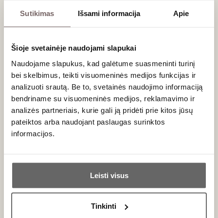
– Renginyje gali dalyvauti tik asmenys nuo 20
Sutikimas
Išsami informacija
Apie
metų
– Renginio metu gali būti fotografuojama ir
filmuojama
Šioje svetainėje naudojami slapukai
– Bilietai negrąžinami ir nekeičiami
– Nusipirkę bilietą gausite el. laišką su
Naudojame slapukus, kad galėtume suasmeninti turinį
patvirtinimu – jis galios kaip bilietas, o jeigu turite
bei skelbimus, teikti visuomeninės medijos funkcijas ir
dovanų kuponą - registracijos metu ir atvykus į
analizuoti srautą. Be to, svetainės naudojimo informaciją
degustaciją jį būtina pateikti jus pasitikusiam
bendriname su visuomeninės medijos, reklamavimo ir
asmeniui
analizės partneriais, kurie gali ją pridėti prie kitos jūsų
pateiktos arba naudojant paslaugas surinktos
Dėmesio! Išankstinę rezervaciją galima
informacijos.
atšaukti likus ne mažiau kaip 24 valandoms.
Ar jums yra 20 metų?
Leisti visus
Ieškote dovanos?
Taip
Ne
Dovanų kuponą galite:
– Atsiimti „Vyno klubo“ parduotuvėje
Tinkinti
– Gauti nemokamai į bet kurį adresą Lietuvoje