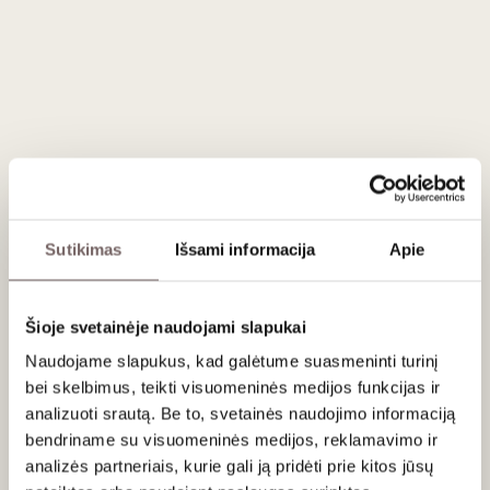
90
Baltasis sausas
Baltasis sausas
/ 100
Domaine
H.Bourgeois
Chatelain
Sancerre 2024
Prancūzija
Selection
Sancerre AOC
Luaros
slėnis/Sancerre
Prancūzija
2023
AOC
Luaros
Sauvignon Blanc -
slėnis/Sancerre
100%
AOC
Sauvignon Blanc -
Sutikimas
Išsami informacija
Apie
100%
Minerališkas,
gaivus baltasis
Šioje svetainėje naudojami slapukai
0,75 L
12,5%
0,75 L
13%
33
€
44
€
00
00
Naudojame slapukus, kad galėtume suasmeninti turinį
bei skelbimus, teikti visuomeninės medijos funkcijas ir
analizuoti srautą. Be to, svetainės naudojimo informaciją
Baltasis sausas
bendriname su visuomeninės medijos, reklamavimo ir
H.Bourgeois Les
analizės partneriais, kurie gali ją pridėti prie kitos jūsų
Marnes