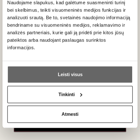
22
€
34
€
Naudojame slapukus, kad galėtume suasmeninti turinį
00
00
bei skelbimus, teikti visuomeninės medijos funkcijas ir
analizuoti srautą. Be to, svetainės naudojimo informaciją
bendriname su visuomeninės medijos, reklamavimo ir
analizės partneriais, kurie gali ją pridėti prie kitos jūsų
pateiktos arba naudojant paslaugas surinktos
Naujienlaiškio prenumerata
informacijos.
Geriausi mūsų pasiūlymai - tiesiai į Jūsų pašto
Ar jums yra 20 metų?
dėžutę!
Leisti visus
Taip
Ne
Tinkinti
PRENUMERUOTI
Primename:
Atmesti
Jau galite prisijungti prie savo asmeninės
paskyros