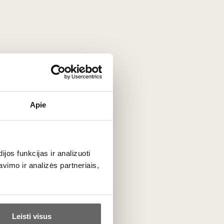
Apie
os funkcijas ir analizuoti
imo ir analizės partneriais,
Leisti visus