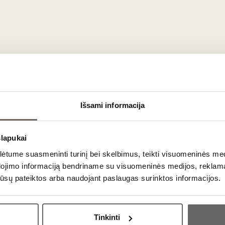
Išsami informacija
slapukai
tume suasmeninti turinį bei skelbimus, teikti visuomeninės medij
dojimo informaciją bendriname su visuomeninės medijos, reklamav
os jūsų pateiktos arba naudojant paslaugas surinktos informacijos.
Ar jums yra 20 metų?
Tinkinti