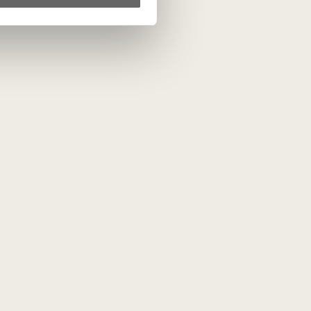
152
€
00
ta
PRENUMERUOTI