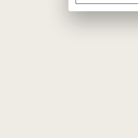
73
€
146
00
00
N