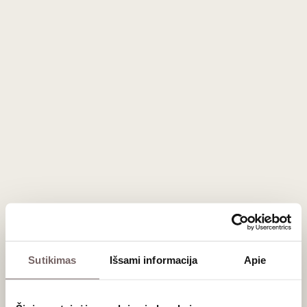
Niepoort Nat Cool Red Bairrada
DOC 2023 1L
Portugalija
Bairrada/Bairrada DOC
Baga - 100%
Lengvas, vos pastebimai putojantis,
raudonasis
Sutikimas
Išsami informacija
Apie
1 L
11%