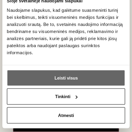
Šioje svetainėje naudojami slapukai
25
€
00
Naudojame slapukus, kad galėtume suasmeninti turinį
bei skelbimus, teikti visuomeninės medijos funkcijas ir
Rožinis sausas
analizuoti srautą. Be to, svetainės naudojimo informaciją
Niepoort Buçaco Rose 2020
bendriname su visuomeninės medijos, reklamavimo ir
Portugalija
analizės partneriais, kurie gali ją pridėti prie kitos jūsų
Dão/Bairrada DOC
pateiktos arba naudojant paslaugas surinktos
Baga - 100%
informacijos.
Taurus, bręstantis rožinis
Ar jums yra 20 metų?
Leisti visus
Taip
Ne
Tinkinti
Primename:
Atmesti
Jau galite prisijungti prie savo asmeninės
paskyros