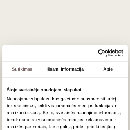
Anglija
Chardonnay
Pinot Noir
Meunier
Sutikimas
Išsami informacija
Apie
Šioje svetainėje naudojami slapukai
Naudojame slapukus, kad galėtume suasmeninti turinį
0,75 L
12%
bei skelbimus, teikti visuomeninės medijos funkcijas ir
78
€
00
analizuoti srautą. Be to, svetainės naudojimo informaciją
bendriname su visuomeninės medijos, reklamavimo ir
analizės partneriais, kurie gali ją pridėti prie kitos jūsų
Putojantis sausas