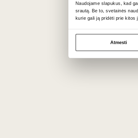
Putojantys vynai ir jų stiliai
Naudojame slapukus, kad galė
srautą. Be to, svetainės nau
Nuo elegantiško šampano iki žaismingo
Prosecco
ar
Ca
kurie gali ją pridėti prie kit
Oranžinis ir natūralus vynas
Atmesti
Ieškantiems naujų patirčių, siūlome išbandyti
natūralųjį
netikėtais, žemiškais aromatais ir išskirtinėmis tekstūro
Kaip išsirinkti vyną
Pagal skonį: sausas, pusiau sausas, saldus
Sausas stilius dažniausiai derinamas su pagrindiniais pat
atstoja desertą.
Pagal progą: vakarienė, dovana, šventė