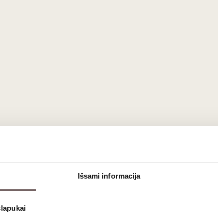
0,75 L
12%
26
€
00
Išsami informacija
s
baltas vynas
puikiai gaivina,
raudonas vynas
džiugina sodrumu i
slapukai