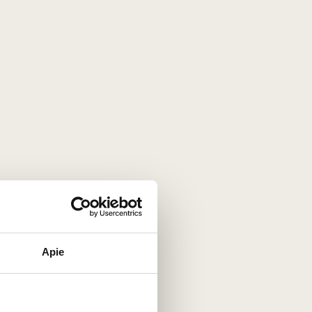
0,75 L
12%
35
€
00
Apie
r ilgaamžiškumu, o
rožinis
yra tobulas kompromisas