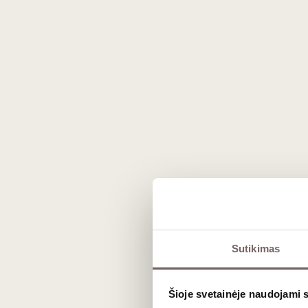
0,75 L
12%
23
€
00
Vyno tipai ir stiliai
Baltasis, raudonasis ir rožinis vynas
Sutikimas
Mūsų asortimente gausu klasikinių pasirinkimų. Lengva
ieškantiems universalumo bei lengvumo.
Šioje svetainėje naudojami 