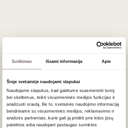
19
€
00
Sutikimas
Išsami informacija
Apie
Augustow Meadery midus „Baltijos kelias“ 0,375 L
Lenkija
Šioje svetainėje naudojami slapukai
Naudojame slapukus, kad galėtume suasmeninti turinį
bei skelbimus, teikti visuomeninės medijos funkcijas ir
analizuoti srautą. Be to, svetainės naudojimo informaciją
bendriname su visuomeninės medijos, reklamavimo ir
analizės partneriais, kurie gali ją pridėti prie kitos jūsų
pateiktos arba naudojant paslaugas surinktos