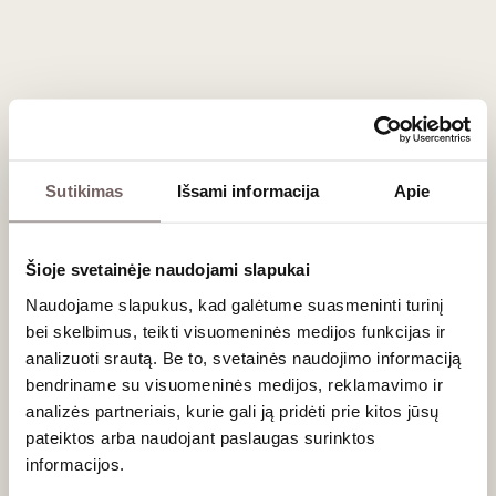
Rožinis sausas
Clos Cibonne Cotes de Provence
Cru Classe Rose Tradition
Tibouren 2023
Prancūzija
Provansas/Côtes de Provance AOC
Grenache - 10%
Tibouren - 90%
Sutikimas
Išsami informacija
Apie
Taurus, bręstantis rožinis
Šioje svetainėje naudojami slapukai
Naudojame slapukus, kad galėtume suasmeninti turinį
bei skelbimus, teikti visuomeninės medijos funkcijas ir
analizuoti srautą. Be to, svetainės naudojimo informaciją
bendriname su visuomeninės medijos, reklamavimo ir
analizės partneriais, kurie gali ją pridėti prie kitos jūsų
pateiktos arba naudojant paslaugas surinktos
0,75 L
13,5%
informacijos.
47
€
00