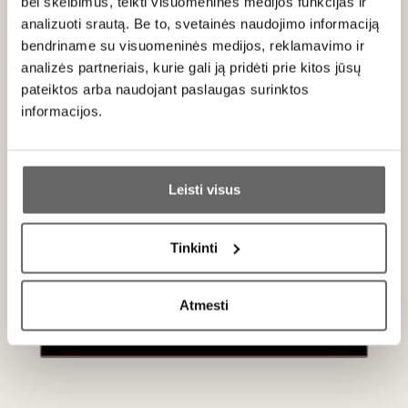
bei skelbimus, teikti visuomeninės medijos funkcijas ir
analizuoti srautą. Be to, svetainės naudojimo informaciją
bendriname su visuomeninės medijos, reklamavimo ir
analizės partneriais, kurie gali ją pridėti prie kitos jūsų
pateiktos arba naudojant paslaugas surinktos
informacijos.
Newsletter
Ar jums yra 20 metų?
Our best offers - directly to your mailbox!
Leisti visus
Taip
Ne
Tinkinti
SUBSCRIBE
Primename:
Atmesti
Jau galite prisijungti prie savo asmeninės
paskyros