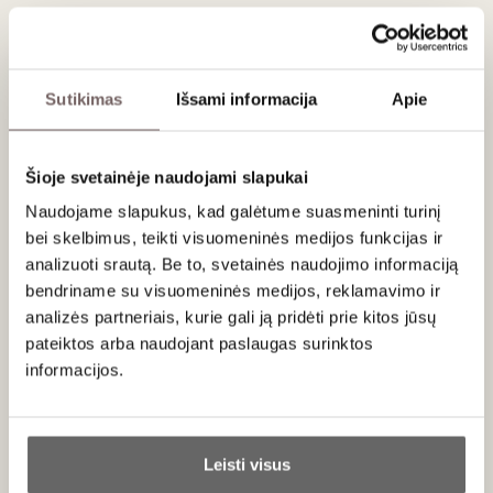
Willamette
Noir
USA
USA
Valley 2021
Willamette
Valley 2021
Oregon/
Oregon/
Willamette Valley
Willamette Valley
Sutikimas
Išsami informacija
Apie
Chardonnay -
Pinot Noir - 100%
100%
Fruity red with
Fresh and
velvety tannins
aromatic white
Šioje svetainėje naudojami slapukai
aged in oak
0,75 L
13%
0,75 L
13,5%
Naudojame slapukus, kad galėtume suasmeninti turinį
93
€
93
€
00
00
bei skelbimus, teikti visuomeninės medijos funkcijas ir
analizuoti srautą. Be to, svetainės naudojimo informaciją
bendriname su visuomeninės medijos, reklamavimo ir
94
93
White dry
White dry
/ 100
/ 100
analizės partneriais, kurie gali ją pridėti prie kitos jūsų
Lingua Franca
Lingua Franca
pateiktos arba naudojant paslaugas surinktos
Sisters
Sisters
informacijos.
Chardonnay
Chardonnay
Willamette
Eola Amity
USA
USA
Valley, Oregon
Hills 2021
Ar jums yra 20 metų?
2017
Oregon/
Oregon/Eola -
Willamette Valley
Amity Hills AVA
Leisti visus
Chardonnay -
Chardonnay -