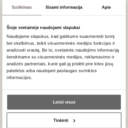
Sutikimas
Išsami informacija
Apie
Orange dry
Meinklang
Konkret Weiss
2018
Šioje svetainėje naudojami slapukai
Austria
Naudojame slapukus, kad galėtume suasmeninti turinį
Burgenland
bei skelbimus, teikti visuomeninės medijos funkcijas ir
Gewurztraminer
Gelber Traminer
analizuoti srautą. Be to, svetainės naudojimo informaciją
Roter Traminer
bendriname su visuomeninės medijos, reklamavimo ir
Spicy, tannic,
analizės partneriais, kurie gali ją pridėti prie kitos jūsų
exotic, ageing
orange
pateiktos arba naudojant paslaugas surinktos
informacijos.
0,75 L
12,5%
54
€
00
Ar jums yra 20 metų?
Leisti visus
Taip
Ne
Tinkinti
Newsletter
Primename: