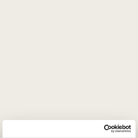
Blaufrankisch
Natural, savory,
wild-style white
Natural, savory,
EKO
wild-style white
0,75 L
10,5%
0,75 L
10,5%
21
€
21
€
00
00
White dry
Orange dry
Meinklang
Meinklang Tag
Grüner
Edition 2
Austria
Veltliner 2023
Austria
Burgenland
Burgenland
Gruner Veltliner -
100%
Gruner Veltliner -
100%
Spicy, tannic,
exotic, ageing
Mineral and fresh
orange
white
0,75 L
11%
0,75 L
10,5%
22
€
43
€
00
00