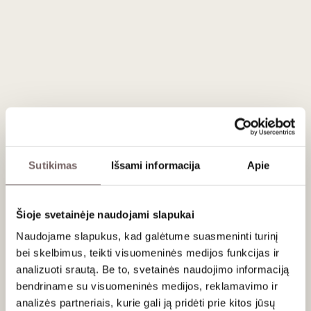
8
€
8
€
00
00
Tissus Toselli Jacquard
Tea Towel PLUMAGE
50 x 70 cm
Larnaudie Goose Fat
France
340 g
France
Sutikimas
Išsami informacija
Apie
Šioje svetainėje naudojami slapukai
Naudojame slapukus, kad galėtume suasmeninti turinį
bei skelbimus, teikti visuomeninės medijos funkcijas ir
analizuoti srautą. Be to, svetainės naudojimo informaciją
8
€
8
€
00
00
bendriname su visuomeninės medijos, reklamavimo ir
analizės partneriais, kurie gali ją pridėti prie kitos jūsų