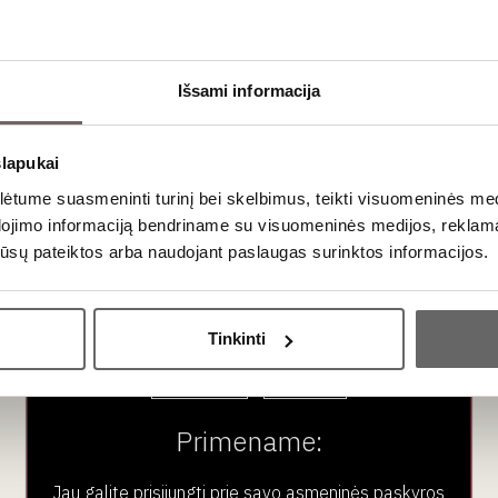
Pinot Noir - 100%
Elegant and harmonius
traditional method
sparkling wine
Išsami informacija
slapukai
0,75 L
12,5%
tume suasmeninti turinį bei skelbimus, teikti visuomeninės medij
€
dojimo informaciją bendriname su visuomeninės medijos, reklamav
os jūsų pateiktos arba naudojant paslaugas surinktos informacijos.
Ar jums yra 20 metų?
Tinkinti
Taip
Ne
Primename:
Jau galite prisijungti prie savo asmeninės paskyros