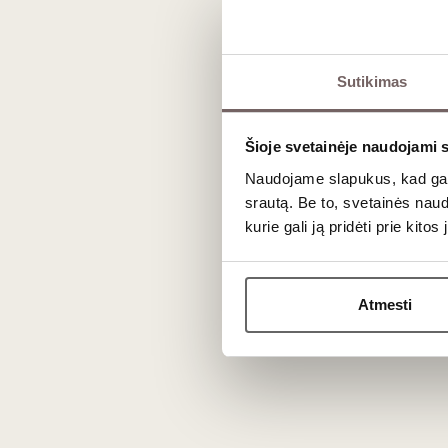
Sauvignon Blanc - 100%
Sutikimas
Šioje svetainėje naudojami 
0,75 L
13,5%
Naudojame slapukus, kad galė
43
€
50
00
00
srautą. Be to, svetainės nau
kurie gali ją pridėti prie kit
Atmesti