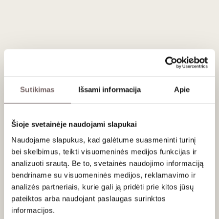
Vynas gaminamas iš atskiro „Tres Volcanes“ vynuogyno,
augančio Malleco provincijoje tarp Andų kalnagūbrio ir
Nahuelbuta kalnagūbrio. Tai naujas vyno regionas, kuris dar
tik pradeda formuotis. Klimatas- didelis kritulių kiekis ir
trumpas auginimo sezonas yra sudėtingas regionas vynuogių
augintojams, tačiau čia gaminami traškūs, švieži vynai
pamažu pradeda traukti tarptautinį dėmesį. Sultys
spaudžiamos iš pilnų kekių. Fermentacija ir brandinimas 16
Sutikimas
Išsami informacija
Apie
mėn. vykdytas naudotose ąžuolo statinėse. Vynas pasižymi
prinokusių citrusinių vaisių ir žaliųjų obuolių aromatais su
lazdyno riešutų bei dūmų natomis, kurios suteikia vynui
Šioje svetainėje naudojami slapukai
kompleksiškumo. Vidutinio kūno, švelnios kreminės
tekstūros ir traškios rūgšties. Minerališkas, ilgai išliekančio
Naudojame slapukus, kad galėtume suasmeninti turinį
poskonio.
bei skelbimus, teikti visuomeninės medijos funkcijas ir
analizuoti srautą. Be to, svetainės naudojimo informaciją
Pagaminti tik 6577 buteliai.
bendriname su visuomeninės medijos, reklamavimo ir
analizės partneriais, kurie gali ją pridėti prie kitos jūsų
Patiekimas
pateiktos arba naudojant paslaugas surinktos
informacijos.
Tiekti 12 - 14 °C prie omaro, jūros lydekos, lašišos arba