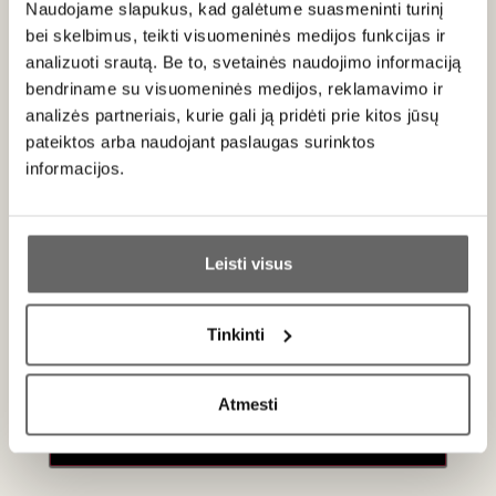
22
€
34
€
Naudojame slapukus, kad galėtume suasmeninti turinį
00
00
bei skelbimus, teikti visuomeninės medijos funkcijas ir
analizuoti srautą. Be to, svetainės naudojimo informaciją
bendriname su visuomeninės medijos, reklamavimo ir
analizės partneriais, kurie gali ją pridėti prie kitos jūsų
pateiktos arba naudojant paslaugas surinktos
Naujienlaiškio prenumerata
informacijos.
Geriausi mūsų pasiūlymai - tiesiai į Jūsų pašto
Ar jums yra 20 metų?
dėžutę!
Leisti visus
Taip
Ne
Tinkinti
PRENUMERUOTI
Primename:
Atmesti
Jau galite prisijungti prie savo asmeninės
paskyros