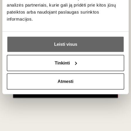
/ 100
sausas
analizės partneriais, kurie gali ją pridėti prie kitos jūsų
Markowitsch
pateiktos arba naudojant paslaugas surinktos
Prellenkirchen
informacijos.
Blaufränkisch
2021
Ar jums yra 20 metų?
Austrija
Karnuntas
Leisti visus
Blaufränkisch -
Taip
Ne
100%
Pikantiškas,
Tinkinti
velvetinių taninų
Primename:
raudonasis
0,75 L
13%
Atmesti
42
€
00
Jau galite prisijungti prie savo asmeninės
paskyros
Naujienlaiškio prenumerata