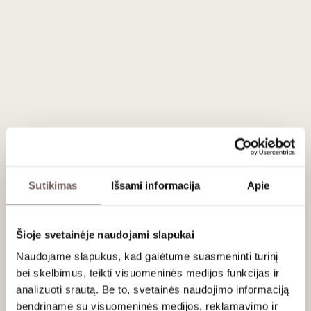
elegantiškas,
kompleksiškas
raudonasis
0,75 L
14%
0,75 L
13,5%
58
€
60
€
00
00
97
Baltasis sausas
Raudonasis
/ 100
sausas
Markowitsch
Markowitsch
Ried
M1 2020
Schüttenberg
Austrija
Chardonnay
Austrija
Karnuntas
2022
Sutikimas
Išsami informacija
Apie
Karnuntas
Merlot
Zweigelt
Chardonnay -
100%
Šioje svetainėje naudojami slapukai
0,75 L
13,5%
0,75 L
14,5%
Naudojame slapukus, kad galėtume suasmeninti turinį
60
€
94
€
00
00
bei skelbimus, teikti visuomeninės medijos funkcijas ir
analizuoti srautą. Be to, svetainės naudojimo informaciją
bendriname su visuomeninės medijos, reklamavimo ir
91
Raudonasis