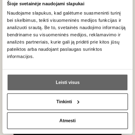
...
Šioje svetainėje naudojami slapukai
Saldus, taurus, ilgaamžis raudonasis
pastiprintas
Naudojame slapukus, kad galėtume suasmeninti turinį
bei skelbimus, teikti visuomeninės medijos funkcijas ir
analizuoti srautą. Be to, svetainės naudojimo informaciją
bendriname su visuomeninės medijos, reklamavimo ir
analizės partneriais, kurie gali ją pridėti prie kitos jūsų
pateiktos arba naudojant paslaugas surinktos
informacijos.
0,75 L
20%
Ar jums yra 20 metų?
145
€
00
Leisti visus
Taip
Ne
Vyno tipai ir stiliai
Tinkinti
Primename:
Baltasis, raudonasis ir rožinis vynas
Atmesti
Jau galite prisijungti prie savo asmeninės
Mūsų asortimente gausu klasikinių pasirinkimų. Lengvas
paskyros
baltas vynas
puikiai gaivina,
raudonas vynas
džiugina