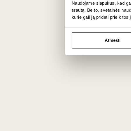
Naudojame slapukus, kad galė
srautą. Be to, svetainės nau
36
€
63
kurie gali ją pridėti prie kit
00
00
MWD 
Atmesti
fo
Le Nez du Vin 12 Wine
Fault Wine Fragrance Kit 1
unit
France