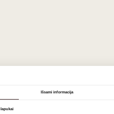
elier du Vin Aerator
loper Universal Avec
Son Socle"
Bordex 20 wine bott
France
Australia
Išsami informacija
slapukai