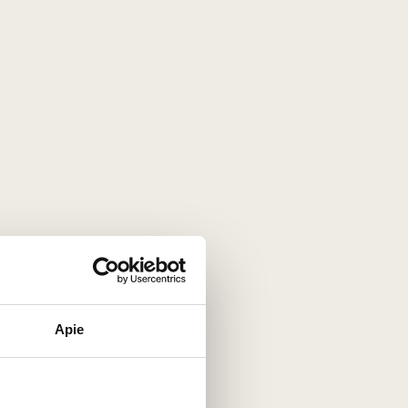
L'Atelier du Vin electric
le rack
vakuum pump "Gard'Vin
ON/OFF"
France
Apie