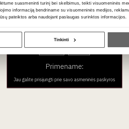
tume suasmeninti turinį bei skelbimus, teikti visuomeninės medij
dojimo informaciją bendriname su visuomeninės medijos, reklamav
€
88
€
os jūsų pateiktos arba naudojant paslaugas surinktos informacijos.
00
Ar jums yra 20 metų?
Black Wine Basket
Tinkinti
r 4 Bottles “4ER”
Bordex 40 wine bott
Taip
Ne
Australia
Primename:
Jau galite prisijungti prie savo asmeninės paskyros