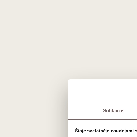
L'At
L'Atelier du Vin bottle
"Deve
sleeves 3 units
France
Sutikimas
Šioje svetainėje naudojami 