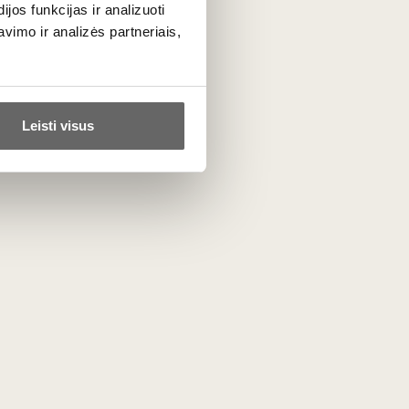
os funkcijas ir analizuoti
imo ir analizės partneriais,
91
€
00
Leisti visus
MWD Black Wine Basket
le rack
for 6 Bottles "6ER"