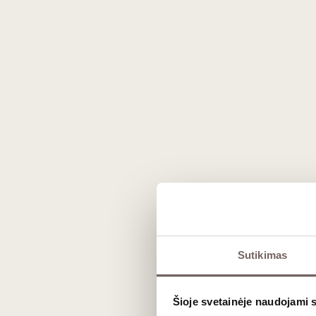
20
€
20
00
00
Coravin needle „Faster
Corav
pour“ 1 unit
USA
Sutikimas
Šioje svetainėje naudojami 