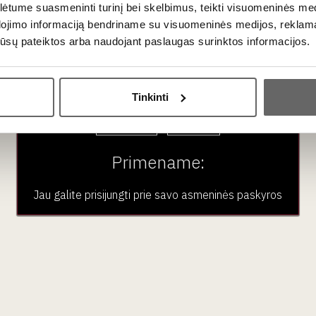
tume suasmeninti turinį bei skelbimus, teikti visuomeninės medij
dojimo informaciją bendriname su visuomeninės medijos, reklamav
os jūsų pateiktos arba naudojant paslaugas surinktos informacijos.
Ar jums yra 20 metų?
37
€
€
00
Tinkinti
Taip
Ne
Riedel wine glass "V
avin CO2 capsules
Cabernet/Merlot" 62
Primename:
e Sparkling“ 6 units
units
Austria
Jau galite prisijungti prie savo asmeninės paskyros
USA