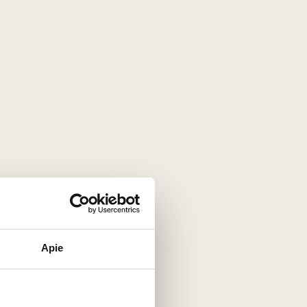
28
€
00
 with
Coravin aerator „Timeless“
nit
1 unit
USA
Apie