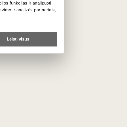
os funkcijas ir analizuoti
imo ir analizės partneriais,
50
€
00
Leisti visus
eritas
Riedel glasses "Veritas"
5 ml 2
New World Pinot Noir 800
ml 2 units
Austria