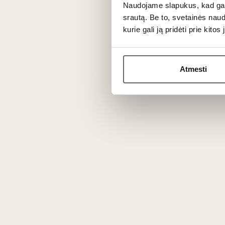
Naudojame slapukus, kad galė
srautą. Be to, svetainės nau
kurie gali ją pridėti prie kit
33
€
33
00
00
Atmesti
Cor
Coravin argon gas
„Pur
capsules „Pure“ 6 units
USA