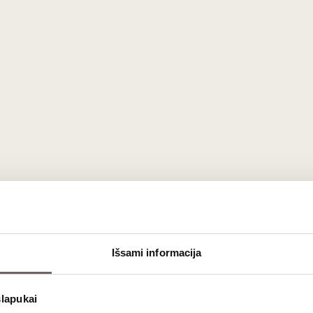
€
26
€
00
in needle „Vintage“ 1
unit
Laguiole Corkscrew
USA
Yellow Handle 1 u
France
Išsami informacija
slapukai