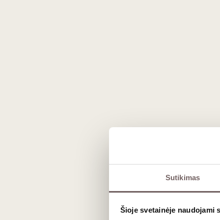
The actual product may vary from the images shown on the website.
Sutikimas
Description
Šioje svetainėje naudojami 