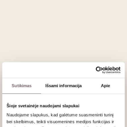
44
€
00
ĮDĖTI Į KREPŠELĮ
Šalis
Italija
Regionas
Toskana
Apeliacija
Toscana IGP
Vynuogės
Chardonnay - 100%
Stilius
Ąžuolo statinėse brandintas, gaivus
baltasis
Gamintojas
Castello di Ama
Talpa
0,75 L
Alk. tūris
13%
Sutikimas
Išsami informacija
Apie
Aprašymas
Šioje svetainėje naudojami slapukai
Naudojame slapukus, kad galėtume suasmeninti turinį
bei skelbimus, teikti visuomeninės medijos funkcijas ir
Vyraujantis kalkingas dirvožemis ir Ama šlaitų aukštis sukūrė