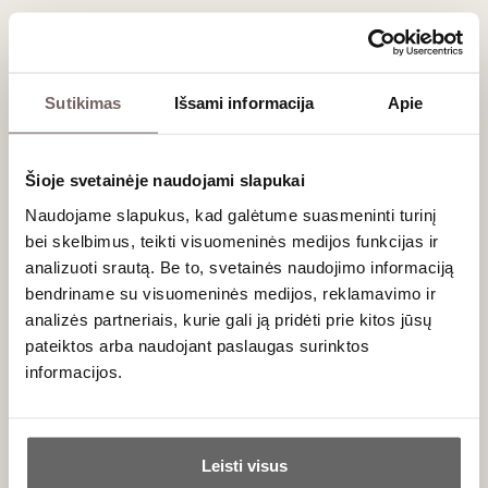
JAV
JAV
Sutikimas
Išsami informacija
Apie
Šioje svetainėje naudojami slapukai
Naudojame slapukus, kad galėtume suasmeninti turinį
12
€
15
€
00
00
bei skelbimus, teikti visuomeninės medijos funkcijas ir
analizuoti srautą. Be to, svetainės naudojimo informaciją
Sidabrinis ženkliukas
bendriname su visuomeninės medijos, reklamavimo ir
Sidabrinis ženkliukas
"Šv. Kristoforas. Vilniui
“Šv. Kazimiero lelijos.
analizės partneriais, kurie gali ją pridėti prie kitos jūsų
700" 1 vnt
Vilniui 700” 1 vnt
pateiktos arba naudojant paslaugas surinktos
Lietuva
Lietuva
informacijos.
Ar jums yra 20 metų?
Leisti visus