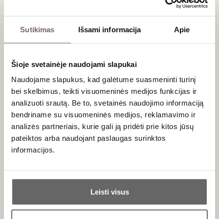
Šie guminukai buvo sukurti siekiant perteikti sudėtingą vyno
aromatų profilį be svaiginančio poveikio. Tai inovatyvus
Sutikimas
Išsami informacija
Apie
požiūris į konditeriją, kurio centre – kokybė ir natūralumas.
„The Real Wine Gum“
gamyboje nenaudojami dirbtiniai
dažikliai ar aromatai, todėl skonis yra itin grynas ir
Šioje svetainėje naudojami slapukai
atpažįstamas kiekvienam vyno mėgėjui.
Naudojame slapukus, kad galėtume suasmeninti turinį
Skonių paletė: nuo „Chardonnay“ iki „Merlot“
bei skelbimus, teikti visuomeninės medijos funkcijas ir
analizuoti srautą. Be to, svetainės naudojimo informaciją
Mūsų asortimente rasite guminukus, įkvėptus garsiausių
bendriname su visuomeninės medijos, reklamavimo ir
vynuogių veislių:
analizės partneriais, kurie gali ją pridėti prie kitos jūsų
Chardonnay:
gaivus, vaisiškas, su subtiliomis obuolių
pateiktos arba naudojant paslaugas surinktos
ir citrusų natomis.
informacijos.
Rosé:
romantiškas ir vasariškas, pasižymintis aviečių
bei braškių užuominomis.
Ar jums yra 20 metų?
Merlot:
sodrus, aksominis, primenantis tamsias miško
uogas.
Leisti visus
Riesling:
elegantiškas, pasižymintis puikiu saldumo ir
Taip
Ne
rūgštelės balansu.