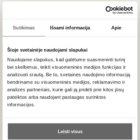
Naujienlaiškio prenumerata
Geriausi mūsų pasiūlymai - tiesiai į Jūsų pašto
Sutikimas
Išsami informacija
Apie
dėžutę!
Šioje svetainėje naudojami slapukai
Naudojame slapukus, kad galėtume suasmeninti turinį
PRENUMERUOTI
bei skelbimus, teikti visuomeninės medijos funkcijas ir
analizuoti srautą. Be to, svetainės naudojimo informaciją
bendriname su visuomeninės medijos, reklamavimo ir
analizės partneriais, kurie gali ją pridėti prie kitos jūsų
pateiktos arba naudojant paslaugas surinktos
informacijos.
Ar jums yra 20 metų?
Leisti visus
Taip
Ne