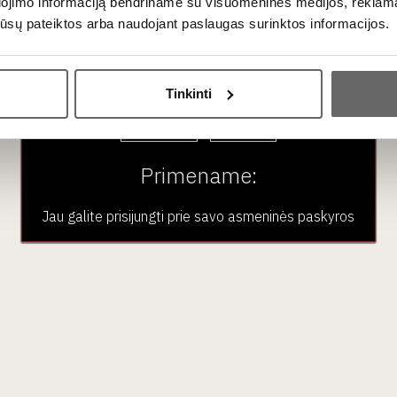
dojimo informaciją bendriname su visuomeninės medijos, reklamav
os jūsų pateiktos arba naudojant paslaugas surinktos informacijos.
aujienlaiškio prenumera
Ar jums yra 20 metų?
Tinkinti
Geriausi mūsų pasiūlymai - tiesiai į Jūsų pašto dėžutę!
Taip
Ne
Primename:
Jau galite prisijungti prie savo asmeninės paskyros
ubas
Paslaugos
Pardu
En Primeur
Vynas
VK narystė
Stiprieji i