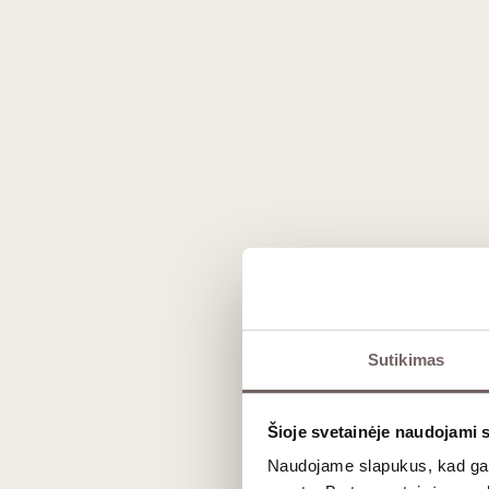
FILTRAI
Tikri ikrai gaminami iš eršketinių žuvų ikrų, o jų kokybę
gaminami naudojant Malossol technologiją – minimalų drus
Dažnai ieškoma informacijos, kaip valgyti ikrus ar kaip juo
Tinkamai laikomi ir pateikti, jie tampa išskirtiniu gastro
Jeigu ieškote, kur pirkti tikrus ikrus, svarbu atkreipti d
atitinkantys aukščiausius kokybės standartus.
Sutikimas
Šioje svetainėje naudojami 
Naudojame slapukus, kad galė