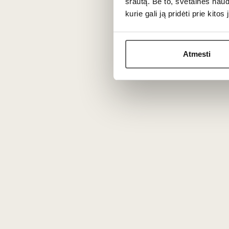
srautą. Be to, svetainės nau
kurie gali ją pridėti prie kit
N
Atmesti
Vyno kl
Apie mus
Tinklaraštis