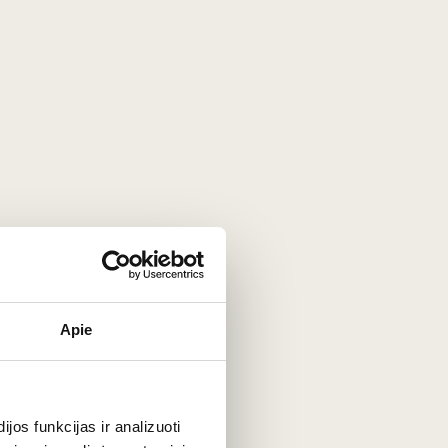
96
Pigiausia viršuje
etodas. Aukščiausios klasės ikrai visame pasaulyje
nsyvių priedų, kad atsiskleistų jų natūralus charakteris.
ategorijoje pateikiami tik autentiški eršketų ikrai,
Apie
os funkcijas ir analizuoti