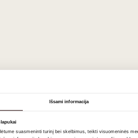
 lemia žuvų rūšis, auginimo sąlygos, brandos lygis ir apdorojimo m
kos kiekį, leidžiantį išsaugoti natūralų skonį ir tekstūrą.
s tinkamai pateikti. Tradiciškai ikrai patiekiami atšaldyti, be inte
nominiu akcentu.
ėmesį į jų kilmę, gamintojo patikimumą ir gamybos skaidrumą. Šioje k
Išsami informacija
slapukai
tume suasmeninti turinį bei skelbimus, teikti visuomeninės medij