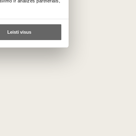
imo ir analizės partneriais,
ta
Leisti visus
PRENUMERUOTI
otuvė
Mūsų projektai
Lietuvos someljė mokykla
r kiti
Vyno žurnalas