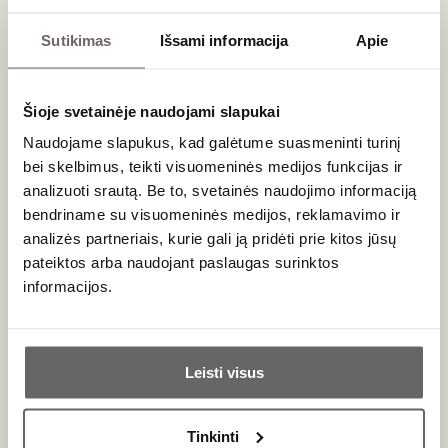
5
€
00
Sutikimas
Išsami informacija
Apie
Gurmaniški kepiniai: traškumas, kuris
Šioje svetainėje naudojami slapukai
papildo skonį
Naudojame slapukus, kad galėtume suasmeninti turinį
Kokybiškas krekeris ar duonos lazdelė neturi užgožti
bei skelbimus, teikti visuomeninės medijos funkcijas ir
pagrindinio produkto – vyno ar sūrio. Priešingai, jie turi
analizuoti srautą. Be to, svetainės naudojimo informaciją
suteikti tekstūros ir subtilų papildomą skonį. „Vyno klube“
bendriname su visuomeninės medijos, reklamavimo ir
pristatome tik tuos gamintojus, kurie vengia palmių aliejaus ir
analizės partneriais, kurie gali ją pridėti prie kitos jūsų
dirbtinių priedų, pirmenybę teikdami laiko patikrintiems
pateiktos arba naudojant paslaugas surinktos
receptams.
informacijos.
Ką rasite mūsų kolekcijoje?
Ar jums yra 20 metų?
Grissini (Duonos lazdelės):
Klasikinės, itin traškios
Leisti visus
lazdelės, kilusios iš Pjemonto regiono Italijoje. Puikiai
Taip
Ne
tinka apvynioti
Prosciutto
kumpiu.
Gurmaniški krekeriai sūriams:
Specialiai sukurti
Tinkinti