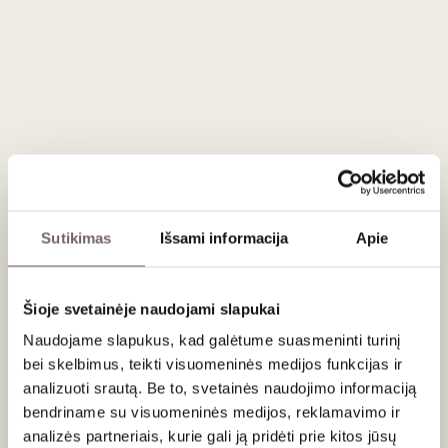
32
€
32
€
00
00
Oranžinis sausas
Baltasis sausas
Domaine
Biologist
Ampelhus
Renaissance
Quartzite
2024
Ukraina
Blanc BIO
Prancūzija
2024
Kyjivas
Langedokas-
Chardonnay
Rusijonas
Aligote
Sutikimas
Išsami informacija
Apie
Muscat Petit
EKO
Grains - 100%
0,75 L
13%
0,75 L
12%
32
€
32
€
00
00
Šioje svetainėje naudojami slapukai
Naudojame slapukus, kad galėtume suasmeninti turinį
bei skelbimus, teikti visuomeninės medijos funkcijas ir
90
Putojantis sausas
Rožinis sausas
/ 100
analizuoti srautą. Be to, svetainės naudojimo informaciją
Biologist
Jurtschitsch
bendriname su visuomeninės medijos, reklamavimo ir
Pershotvir
Belle Naturelle
2024
Rose
analizės partneriais, kurie gali ją pridėti prie kitos jūsų