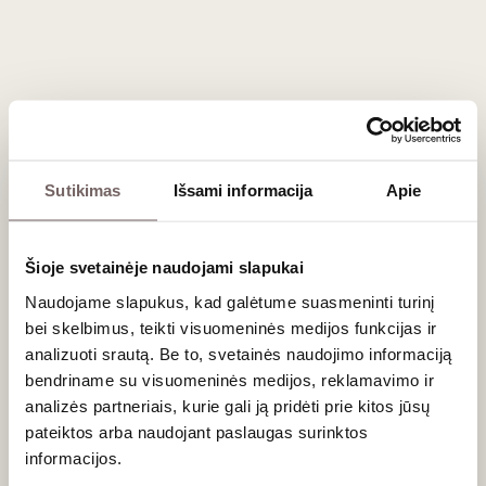
Friulis-Venecija Džulija/Venezia Giulia IGT
Ribolla Gialla - 100%
Pikantiškai sutraukiantis, egzotiškas,
bręstantis oranžinis
Sutikimas
Išsami informacija
Apie
Šioje svetainėje naudojami slapukai
Naudojame slapukus, kad galėtume suasmeninti turinį
bei skelbimus, teikti visuomeninės medijos funkcijas ir
analizuoti srautą. Be to, svetainės naudojimo informaciją
EKO
bendriname su visuomeninės medijos, reklamavimo ir
0,75 L
14%
analizės partneriais, kurie gali ją pridėti prie kitos jūsų
120
€
00
pateiktos arba naudojant paslaugas surinktos
informacijos.