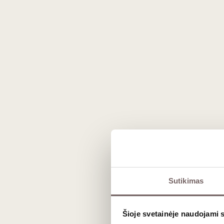
Prekės išvaizda gali skirtis nuo matomos nuotraukoje.
Sutikimas
Aprašymas
Šioje svetainėje naudojami 