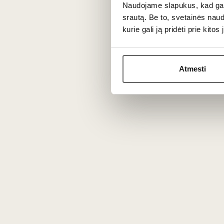
Naudojame slapukus, kad galė
Šis vynas - ekologinio ir biodinaminio ūk
srautą. Be to, svetainės nau
Veltliner ir ne aromatingų traminer klon
kurie gali ją pridėti prie kit
egzotiškas, bręstantis oranžinės spalvos
žolelėmis. Burnoje vynas svarus, aksomin
Atmesti
Patiekimas
Tiekti 8-10 °C temperatūros prie rūkytų m
šviežių keptų baravykų, minkštesnių sūrių