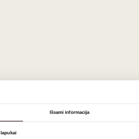
EKO
Išsami informacija
slapukai