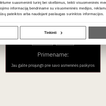
tume suasmeninti turinį bei skelbimus, teikti visuomeninės medij
io veiklos rezultatas. Vynas gaminamas iš rausvą odelę turinčios 
dojimo informaciją bendriname su visuomeninės medijos, reklamav
ų. Vynas fermentuotas ir 12 mėnesių brandintas molinėse talpose -
os jūsų pateiktos arba naudojant paslaugas surinktos informacijos.
 baltasis vynas kvepia prinokusiomis kriaušėmis, rožėmis, apelsi
is ir kremiškas.
Ar jums yra 20 metų?
Tinkinti
Taip
Ne
oliuskų, pastos su grybais/daržovėmis, daržovių lazanijos, liesesn
Primename:
.
Jau galite prisijungti prie savo asmeninės paskyros