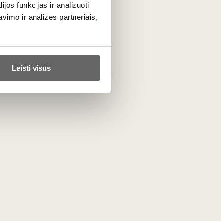
os funkcijas ir analizuoti
ir aromatingos vynuogių veislės Roter
imo ir analizės partneriais,
amforose. Pikantiškai sutraukiantis,
nų žievele, medumi, prieskoninėmis
Leisti visus
ės žuvies,rikota įdarytų cukinijų žiedų,