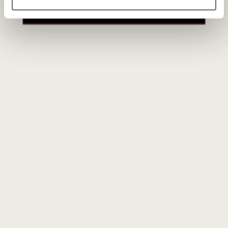
paskyros
Sarpa Di Poli Big Mama
Poli Sarpa Oro di Poli
grapa 3 L
Big Mama grapa 3 L
Italija
Italija
00
00