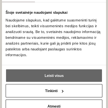
68
€
99
€
00
00
Poli Amorosa di
Šioje svetainėje naudojami slapukai
Dicembre grapa 1,5 L
Naudojame slapukus, kad galėtume suasmeninti turinį
Poli Amorosa di
Italija
Settembre grapa 1,5 L
bei skelbimus, teikti visuomeninės medijos funkcijas ir
analizuoti srautą. Be to, svetainės naudojimo informaciją
bendriname su visuomeninės medijos, reklamavimo ir
Italija
analizės partneriais, kurie gali ją pridėti prie kitos jūsų
pateiktos arba naudojant paslaugas surinktos
informacijos.
Ar jums yra 20 metų?
Leisti visus
Taip
Ne
Tinkinti
Primename:
Atmesti
172
€
172
€
00
00
Jau galite prisijungti prie savo asmeninės