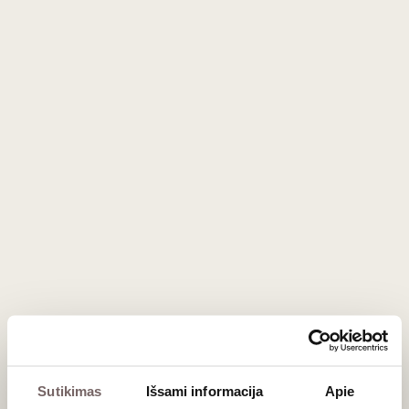
66
€
66
€
Poli IDR grapa 0,5 L
Italija
Poli Due Barili grapa 0,7
L
Italija
Sutikimas
Išsami informacija
Apie