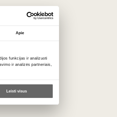
Poli Distillerie
Italija
VISOS GAMINTOJO PREKĖS
Apie
os funkcijas ir analizuoti
imo ir analizės partneriais,
Leisti visus