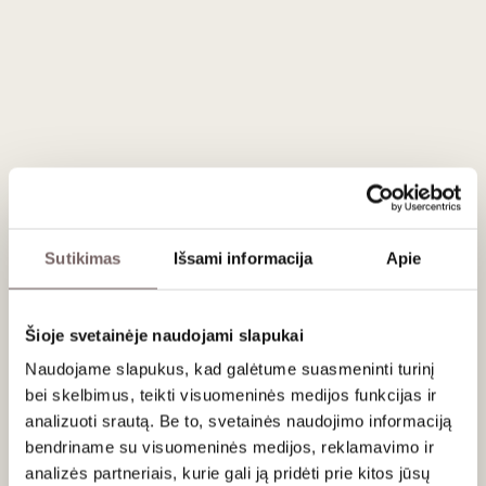
Blanc Marlborough BIO 2025
Naujoji Zelandija
Marlboras
Sauvignon Blanc - 100%
Lengvas, gaivus, sausas, vaisiškas baltasis
Sutikimas
Išsami informacija
Apie
Šioje svetainėje naudojami slapukai
Naudojame slapukus, kad galėtume suasmeninti turinį
bei skelbimus, teikti visuomeninės medijos funkcijas ir
0,75 L
13,5%
analizuoti srautą. Be to, svetainės naudojimo informaciją
29
€
00
bendriname su visuomeninės medijos, reklamavimo ir
analizės partneriais, kurie gali ją pridėti prie kitos jūsų