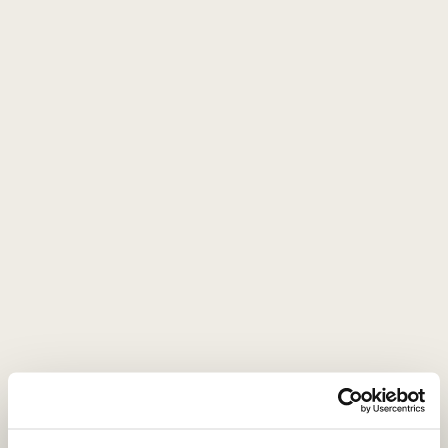
Tissus Toselli
žakardinis pagalvės
užvalkalas ALPILLES
sauge 45 x 45 cm
Prancūzija