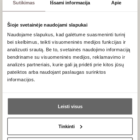
Sutikimas
Išsami informacija
Apie
Šioje svetainėje naudojami slapukai
Naudojame slapukus, kad galėtume suasmeninti turinį
bei skelbimus, teikti visuomeninės medijos funkcijas ir
24
€
32
€
00
00
analizuoti srautą. Be to, svetainės naudojimo informaciją
bendriname su visuomeninės medijos, reklamavimo ir
Tissus Toselli Jacquard
analizės partneriais, kurie gali ją pridėti prie kitos jūsų
Tissus Toselli Jacquard
takelis CASTILLON
pateiktos arba naudojant paslaugas surinktos
takelis SILLANS ecru
Lavande 170 x 50 cm
informacijos.
Prancūzija
Prancūzija
Ar jums yra 20 metų?
Leisti visus
Taip
Ne
Tinkinti
Primename: