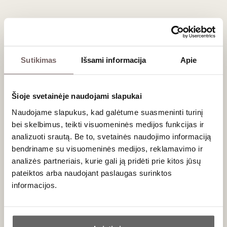
pasižymintis ilgai išliekančiu riešutiniu poskoniu.
Riešutų ir vyno derinimas
Riešutai yra vienas universaliausių priedų prie gėrimų, tačiau
tam tikri deriniai ypač stebina:
Sutikimas
Išsami informacija
Apie
Skrudinti lazdyno riešutai:
Tobulai tinka prie
brandinto baltojo vyno (pvz.,
Chardonnay
), putojančio
Šioje svetainėje naudojami slapukai
vyno arba sodraus raudonojo Pjemonto regiono vyno
(
Barolo
ar
Barbaresco
).
Naudojame slapukus, kad galėtume suasmeninti turinį
Migdolai ir graikiniai riešutai:
Klasikinis palydovas
bei skelbimus, teikti visuomeninės medijos funkcijas ir
prie
Sherry
tipo pastiprinto vyno ar taurės viskio.
analizuoti srautą. Be to, svetainės naudojimo informaciją
Riešutai su prieskoniais:
Puikiai dera su
bendriname su visuomeninės medijos, reklamavimo ir
charakteringais, aromatingais baltaisiais vynais, tokiais
analizės partneriais, kurie gali ją pridėti prie kitos jūsų
kaip
Gewürztraminer
.
pateiktos arba naudojant paslaugas surinktos
informacijos.
Dovana, vertinantiems kokybę
Ar jums yra 20 metų?
Stilinga „Tempo di Nocciole“ pakuotė yra puikus priedas prie
bet kurios dovanos. Ieškantiems pilno rinkinio,