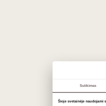
Prekės išvaizda gali skirtis nuo matomos nuotraukoje.
Sutikimas
Aprašymas
Šioje svetainėje naudojami 