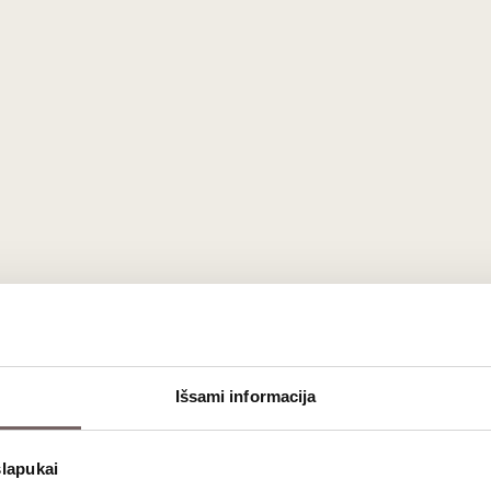
EKO
Išsami informacija
slapukai