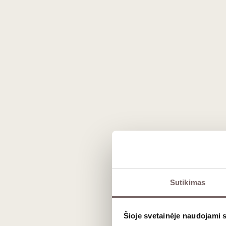
Prekės išvaizda gali skirtis nuo matomos nuotraukoje.
Sutikimas
Aprašymas
Šioje svetainėje naudojami 