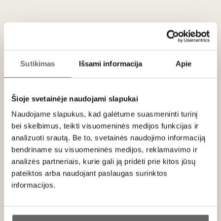
slyvos, džiovinti kaulavaisiai, riešutų ir lengvai skrudinti
niuansai, o poskonis išlieka ilgas, pikantiškas.
Terroir
Vynas kilęs iš Friuli-Venezia Giulia (Venezia Giulia IGT) zonos,
kur Gravner stiliui labai svarbūs kalkingi–mergeliniai šlaitai
Sutikimas
Išsami informacija
Apie
(vadinamoji „ponca“ tipo dirvožemių kryptis Collio
apylinkėse) ir pasienio mikroklimatas, suteikiantis
vynuogėms ir brandai reikalingą rūgšties-stuburo išlaikymą.
Šioje svetainėje naudojami slapukai
Naudojame slapukus, kad galėtume suasmeninti turinį
bei skelbimus, teikti visuomeninės medijos funkcijas ir
Patiekimas
analizuoti srautą. Be to, svetainės naudojimo informaciją
bendriname su visuomeninės medijos, reklamavimo ir
Tiekti 12–16 °C temperatūros prie brandintų sūrių,
analizės partneriais, kurie gali ją pridėti prie kitos jūsų
intensyvesnių paukštienos ar veršienos troškinių/ grybų su
pateiktos arba naudojant paslaugas surinktos
sodresniais padažais (tai vynas, kuris mėgsta „charakterį“
informacijos.
lėkštėje).
Ar jums yra 20 metų?