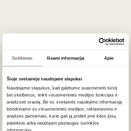
Dalis pasiūlymų pateikiami ir įsigijimui internetu – jie
skelbiami šiame puslapyje. Tačiau norintys nepavėluoti ir
gauti pilnus išankstinės prekybos pasiūlymus gali
susisiekti su mūsų ekspertais el. paštu
enprimeur@vynoklubas.lt
. Tokiu atveju pasiūlymą
gausite į elektroninį paštą vos tik kampanijai prasidėjus.
Sutikimas
Išsami informacija
Apie
Naujienlaiškio prenumerata
Šioje svetainėje naudojami slapukai
Naudojame slapukus, kad galėtume suasmeninti turinį
Geriausi mūsų pasiūlymai - tiesiai į Jūsų pašto
bei skelbimus, teikti visuomeninės medijos funkcijas ir
dėžutę!
analizuoti srautą. Be to, svetainės naudojimo informaciją
bendriname su visuomeninės medijos, reklamavimo ir
analizės partneriais, kurie gali ją pridėti prie kitos jūsų
PRENUMERUOTI
pateiktos arba naudojant paslaugas surinktos
informacijos.