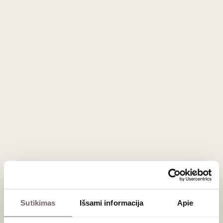
99
€
00
Kaip išsirinkti dovanų rinkinį?
Renkant dovaną, svarbiausia atsižvelgti į skonį ir pomėgius.
Kad sprendimą priimti būtų paprasčiau, mūsų dovanų
rinkiniai yra sukomplektuoti taip, kad atitiktų skirtingus
poreikius:
Rinkiniai su vynu:
Klasikinis pasirinkimas, kuriame
dera kokybiškas raudonasis, baltasis ar putojantis
vynas kartu su prie jo derančiais užkandžiais ar
saldumynais. Tai puikus sprendimas jaukiai šventinei
vakarienei.
Sutikimas
Išsami informacija
Apie
Nealkoholiniai rinkiniai:
Tiems, kurie vertina
gurmaniškus skonius, bet vengia alkoholio. Čia rasite