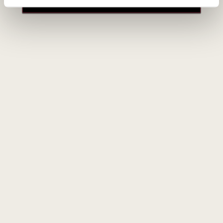
Jei abejojate, rekomenduojame rinktis universalesnius
dovanų rinkinius, kuriuose yra subalansuoto skonio, vidutinio
kūno vynai, arba gurmaniškus nealkoholinius rinkinius su
aukštos kokybės saldumynais – tai variantai, kurie patinka
daugumai.
Naujienlaiškio prenumerata
Geriausi mūsų pasiūlymai - tiesiai į Jūsų pašto
dėžutę!
PRENUMERUOTI