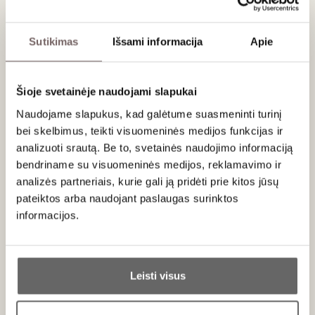
Sutikimas
Išsami informacija
Apie
Šioje svetainėje naudojami slapukai
Naudojame slapukus, kad galėtume suasmeninti turinį
bei skelbimus, teikti visuomeninės medijos funkcijas ir
analizuoti srautą. Be to, svetainės naudojimo informaciją
bendriname su visuomeninės medijos, reklamavimo ir
2026-11-13 18:00
Iki 2 val.
Liepų g. 20, Klaipėda
analizės partneriais, kurie gali ją pridėti prie kitos jūsų
pateiktos arba naudojant paslaugas surinktos
50
€
00
informacijos.
Ar jums yra 20 metų?
VISI RENGINIAI
Leisti visus
Taip
Ne