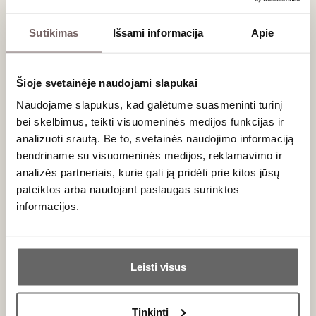
KUR:
„Vyno klubas“, Liepų g. 20, Klaipėda.
Sutikimas
Išsami informacija
Apie
Turite dovanų kuponą? Užsiregistruokite į šią
degustaciją telefonu +37046219675.
Šioje svetainėje naudojami slapukai
Naudojame slapukus, kad galėtume suasmeninti turinį
Daugiau informacijos
bei skelbimus, teikti visuomeninės medijos funkcijas ir
Renginyje gali dalyvauti tik asmenys nuo 20
analizuoti srautą. Be to, svetainės naudojimo informaciją
metų
bendriname su visuomeninės medijos, reklamavimo ir
Renginio metu gali būti fotografuojama ir
analizės partneriais, kurie gali ją pridėti prie kitos jūsų
filmuojama
pateiktos arba naudojant paslaugas surinktos
Bilietai į renginį negrąžinami ir nekeičiami
informacijos.
Nusipirkę bilietą gausite el. pirkinio patvirtinimą.
Jis gali būti naudojamas kaip bilietas.
Ar jums yra 20 metų?
Šis bilietas galios tik nurodytos datos
degustacijai
Leisti visus
Taip
Ne
Reikalingas dovanų kuponas? Fizinį dovanų
Tinkinti