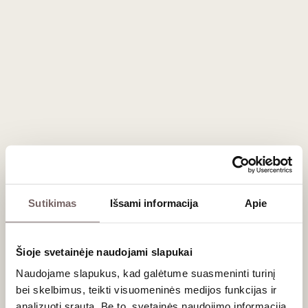
158
€
158
€
00
00
L'Atelier du Vin "Oeno
Laguiole
Collection 2" rinkinys 1
kamščiatraukis - Arvid
vnt
Rosengren - 2016 m.
Prancūzija
geriausias pasaulio
someljė 1 vnt
Prancūzija
Sutikimas
Išsami informacija
Apie
Šioje svetainėje naudojami slapukai
Naudojame slapukus, kad galėtume suasmeninti turinį
bei skelbimus, teikti visuomeninės medijos funkcijas ir
200
€
230
€
00
00
analizuoti srautą. Be to, svetainės naudojimo informaciją