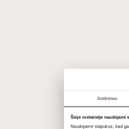
74
€
168
00
00
Romo pasaulis: nuo melasos
Romas yra unikali kategorija, neturinti vieningo pas
šalutinio produkto), tačiau Prancūzijos užjūrio teritorij
Sutikimas
itin sausu profiliu.
Pagrindiniai romo stiliai
Šioje svetainėje naudojami 
Naudojame slapukus, kad galė
Norint rasti savo mėgstamiausią, verta suprasti pagrind