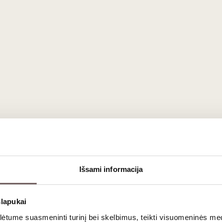
€
 iki Agricole
aulinio reglamentavimo, todėl jo skonių spektras yra itin plat
ose (pvz., Martinikoje) gaminamas
Rhum Agricole
– jis distiliuojamas
Išsami informacija
slapukai
tume suasmeninti turinį bei skelbimus, teikti visuomeninės medij
ines kategorijas: