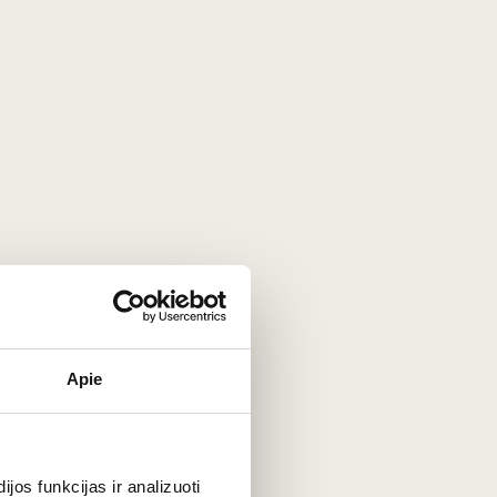
us. Dauguma romų gaminami iš melasos (cukraus gamybos
 tiesiai iš šviežių sulčių, todėl pasižymi žolišku, šviežiu ir
Apie
os funkcijas ir analizuoti